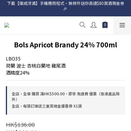
下載【偉成洋酒】手機應用程式，無條件送你高達$80買酒現金劵
網店購滿 $500 即享免費送貨服務📦
🎉 
網店購滿 $500 即享免費送貨服務📦
Bols Apricot Brandy 24% 700ml
LBO35
荷蘭 波士 杏桃白蘭地 雞尾酒
酒精度24%
全店，全單 購買 滿HK$500.00，即享 免運費 優惠（急凍產品除
外）
全店，每張訂單送三重賞現金優惠券 X1張
HK$136.00