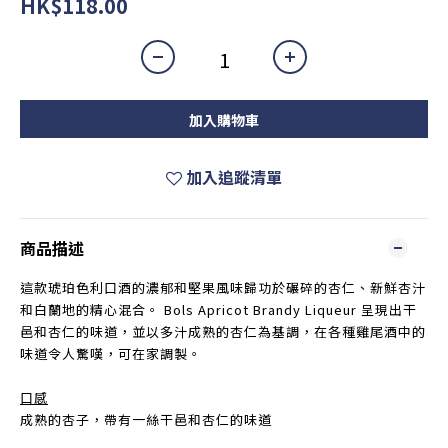
HK$118.00
加入購物車
加入追蹤清單
商品描述
這款琥珀色利口酒的濃郁和堅果風味歸功於碾碎的杏仁、新鮮杏汁
和白蘭地的精心混合。 Bols Apricot Brandy Liqueur 呈現出干
邑和杏仁的味道，並以多汁成熟的杏仁為基調，在各種雞尾酒中的
味道令人驚嘆，可在家調製。
口感
成熟的杏子，帶有一絲干邑和杏仁的味道