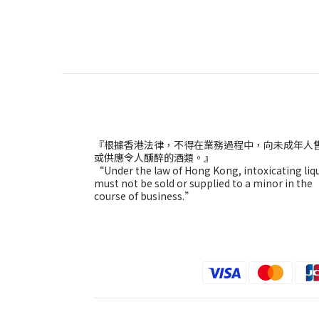
『根據香港法律，不得在業務過程中，向未成年人
或供應令人醺醉的酒類。』
“Under the law of Hong Kong, intoxicating liq
must not be sold or supplied to a minor in the
course of business.”