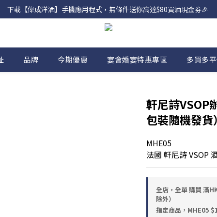
下載【偉成洋酒】手機應用程式，無條件送你高達$80買酒現金劵🎉 
網店購滿 $500 即享免費送貨服務📦
網店購滿 $500 即享免費送貨服務📦
址
品牌
今期優惠
宴會婚宴特惠專區
多買多平
軒尼詩VSOP辦M
包裝隨機發貨
MHE05
法國 軒尼詩 VSOP 
全店，全單 購買 滿HK
除外）
指定商品，MHE05 $1