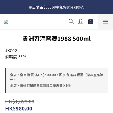
網店購滿 $500 即享免費送貨服務📦
網店購滿 $500 即享免費送貨服務📦
下載【偉成洋酒】手機應用程式，無條件送你高達$80買酒現金劵
🎉 
網店購滿 $500 即享免費送貨服務📦
貴洲習酒窖藏1988 500ml
JKC02
酒精度 53%
全店，全單 購買 滿HK$500.00，即享 免運費 優惠（急凍產品除
外）
全店，每張訂單送三重賞現金優惠券 X1張
HK$1,029.00
HK$980.00