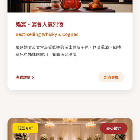
婚宴・宴會人氣烈酒
Best‑selling Whisky & Cognac
嚴選婚宴及宴會最受歡迎的威士忌及干邑，適合敬酒、回禮
或兄弟姊妹團飲用，夠體面又穩陣。
查看詳情
烈酒專區
低至 6 折
最受歡迎