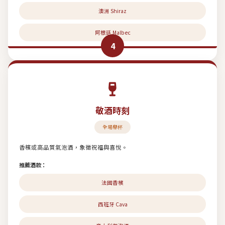
澳洲 Shiraz
阿根廷 Malbec
4
敬酒時刻
全場舉杯
香檳或高品質氣泡酒，象徵祝福與喜悅。
推薦酒款：
法國香檳
西班牙 Cava