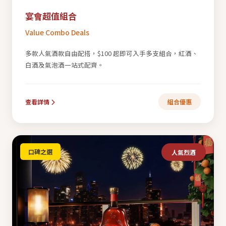
宴會超值組合
Value Combo Deals
多款人氣酒款自由配搭，$100 起即可入手多支組合，紅酒、
白酒及氣泡酒一站式配齊。
查看詳情
組合優惠
口碑之選
人氣烈酒