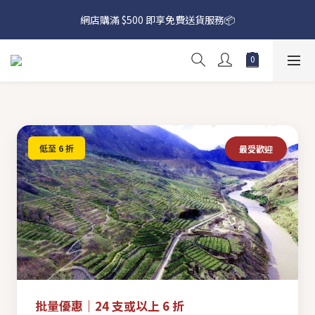
網店購滿 $500 即享免費送貨服務📦
網店購滿 $500 即享免費送貨服務📦
下載【偉成洋酒】手機應用程式，無條件送你高達$80買酒現金劵
🎉 
網店購滿 $500 即享免費送貨服務📦
低至 6 折
最受歡迎
批量優惠｜24 支或以上 6 折