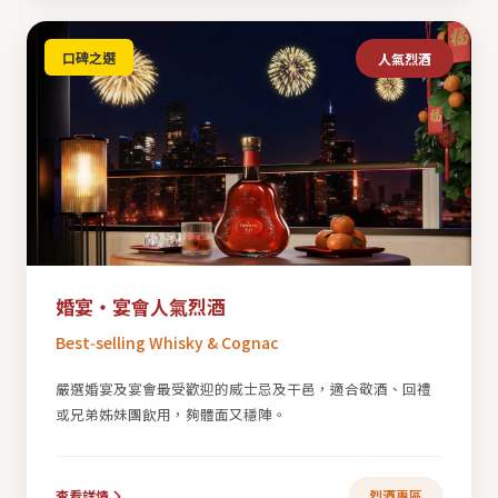
口碑之選
人氣烈酒
婚宴・宴會人氣烈酒
Best‑selling Whisky & Cognac
嚴選婚宴及宴會最受歡迎的威士忌及干邑，適合敬酒、回禮
或兄弟姊妹團飲用，夠體面又穩陣。
查看詳情
烈酒專區