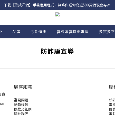
網店購滿 $500 即享免費送貨服務📦
下載【偉成洋酒】手機應用程式，無條件送你高達$80買酒現金劵🎉 
網店購滿 $500 即享免費送貨服務📦
址
品牌
今期優惠
宴會婚宴特惠專區
多買多平
防詐騙宣導
顧客服務
聯
售賣
常見問題
新
uor
送貨條款
電話
條款及細則
傳真
關於我們
電