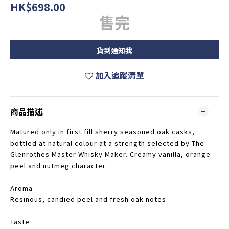
HK$698.00
售完
貨到通知我
加入追蹤清單
商品描述
Matured only in first fill sherry seasoned oak casks,
bottled at natural colour at a strength selected by The
Glenrothes Master Whisky Maker. Creamy vanilla, orange
peel and nutmeg character.
Aroma
Resinous, candied peel and fresh oak notes.
Taste