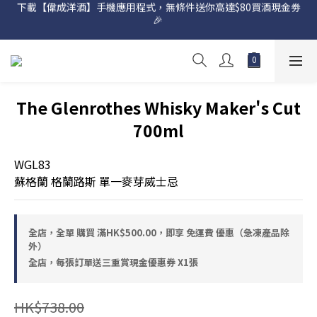
下載【偉成洋酒】手機應用程式，無條件送你高達$80買酒現金劵
網店購滿 $500 即享免費送貨服務📦
🎉 
網店購滿 $500 即享免費送貨服務📦
The Glenrothes Whisky Maker's Cut
700ml
WGL83
蘇格蘭 格蘭路斯 單一麥芽威士忌
全店，全單 購買 滿HK$500.00，即享 免運費 優惠（急凍產品除
外）
全店，每張訂單送三重賞現金優惠券 X1張
HK$738.00