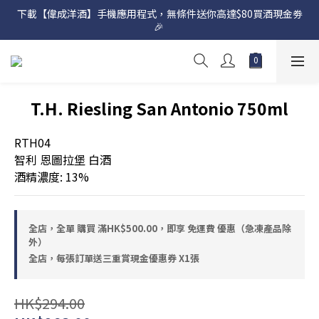
下載【偉成洋酒】手機應用程式，無條件送你高達$80買酒現金劵
網店購滿 $500 即享免費送貨服務📦
🎉 
網店購滿 $500 即享免費送貨服務📦
T.H. Riesling San Antonio 750ml
RTH04
智利 恩圖拉堡 白酒
酒精濃度: 13%
全店，全單 購買 滿HK$500.00，即享 免運費 優惠（急凍產品除
外）
全店，每張訂單送三重賞現金優惠券 X1張
HK$294.00