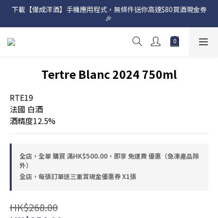
下載【偉成洋酒】手機應用程式，無條件送你高達$80買酒現金劵
網店購滿 $500 即享免費送貨服務📦
🎉 
網店購滿 $500 即享免費送貨服務📦
Tertre Blanc 2024 750ml
RTE19
法國 白酒
酒精度12.5%
全店，全單 購買 滿HK$500.00，即享 免運費 優惠（急凍產品除
外）
全店，每張訂單送三重賞現金優惠券 X1張
HK$268.00