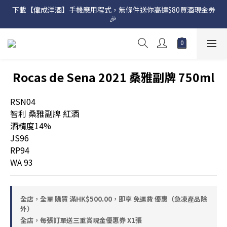
下載【偉成洋酒】手機應用程式，無條件送你高達$80買酒現金劵
網店購滿 $500 即享免費送貨服務📦
🎉 
網店購滿 $500 即享免費送貨服務📦
Rocas de Sena 2021 桑雅副牌 750ml
RSN04
智利 桑雅副牌 紅酒
酒精度14%
JS96
RP94
WA 93
全店，全單 購買 滿HK$500.00，即享 免運費 優惠（急凍產品除
外）
全店，每張訂單送三重賞現金優惠券 X1張