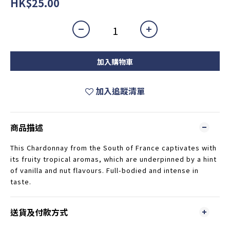
HK$25.00
加入購物車
加入追蹤清單
商品描述
This Chardonnay from the South of France captivates with
its fruity tropical aromas, which are underpinned by a hint
of vanilla and nut flavours. Full-bodied and intense in
taste.
送貨及付款方式