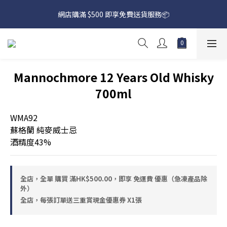
網店購滿 $500 即享免費送貨服務📦
網店購滿 $500 即享免費送貨服務📦
下載【偉成洋酒】手機應用程式，無條件送你高達$80買酒現金劵
🎉 
網店購滿 $500 即享免費送貨服務📦
Mannochmore 12 Years Old Whisky
700ml
WMA92
蘇格蘭 純麥威士忌 
酒精度43%
全店，全單 購買 滿HK$500.00，即享 免運費 優惠（急凍產品除
外）
全店，每張訂單送三重賞現金優惠券 X1張