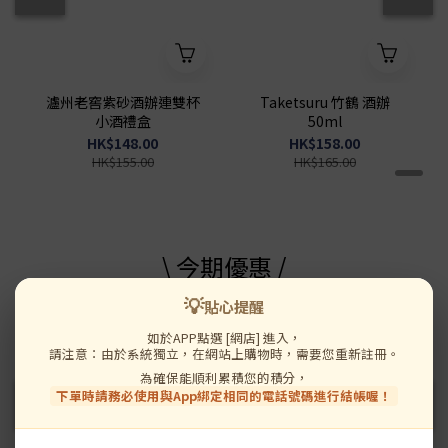
瀘州老窖紫砂酒辦連雙杯
Taketsuru 竹鶴 酒辦
小酒禮盒
50ml
HK$148.00
HK$158.00
HK$155.00
HK$165.00
\ 今期優惠 /
💡
貼心提醒
送 濃鮑汁黃金鮑
送 濃鮑汁黃金鮑
如於APP點選 [網店] 進入，
請注意：由於系統獨立，在網站上購物時，需要您重新註冊。
為確保能順利累積您的積分，
下單時請務必使用與App綁定相同的電話號碼進行結帳喔！