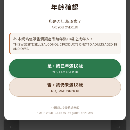
年齡確認
HINE 御鹿 X.O. 一級園干
HINE 御鹿Cigar
您是否年滿18歲？
邑 700ml
Reserve X.O 干邑(70cl)
ARE YOU OVER 18?
HK$1,698.00
HK$1,231.00
HK$1,867.00
HK$1,368.00
⚠️ 本網站僅販售酒類產品給年滿18歲之成年人。
THIS WEBSITE SELLS ALCOHOLIC PRODUCTS ONLY TO ADULTS AGED 18
AND OVER.
查看更多
是，我已年滿18歲
YES, I AM OVER 18
否，我仍未滿18歲
\ 原箱優惠 /
NO, I AM UNDER 18
* 根據法令需驗證年齡
* AGE VERIFICATION REQUIRED BY LAW