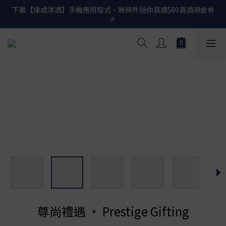
下載【偉成洋酒】手機應用程式，無條件送你高達$80買酒現金劵
網店購滿 $500 即享免費送貨服務📦
🎉 
網店購滿 $500 即享免費送貨服務📦
尊尚禮遇 • Prestige Gifting