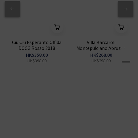
Ciu Ciu Esperanto Offida
Villa Barcaroli
DOCG Rosso 2018
Montepulciano Abruzzo
750ml
Riserva DOP 2020 750ml
HK$358.00
HK$268.00
HK$398.00
HK$298.00