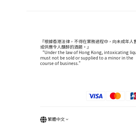
『根據香港法律，不得在業務過程中，向未成年人
或供應令人醺醉的酒類。』
“Under the law of Hong Kong, intoxicating liq
must not be sold or supplied to a minor in the
course of business.”
繁體中文