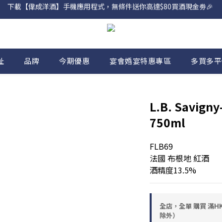
下載【偉成洋酒】手機應用程式，無條件送你高達$80買酒現金劵🎉 
網店購滿 $500 即享免費送貨服務📦
網店購滿 $500 即享免費送貨服務📦
址
品牌
今期優惠
宴會婚宴特惠專區
多買多平
L.B. Savigny
750ml
FLB69
法國 布根地 紅酒
酒精度13.5%
全店，全單 購買 滿HK
除外）