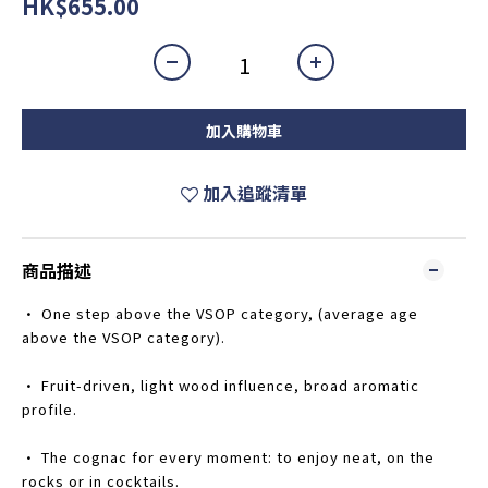
HK$655.00
加入購物車
加入追蹤清單
商品描述
• One step above the VSOP category, (average age
above the VSOP category).
• Fruit-driven, light wood influence, broad aromatic
profile.
• The cognac for every moment: to enjoy neat, on the
rocks or in cocktails.