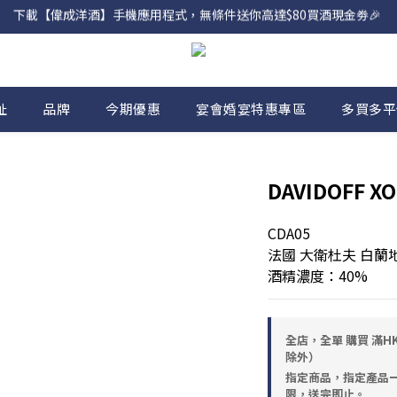
下載【偉成洋酒】手機應用程式，無條件送你高達$80買酒現金劵🎉 
網店購滿 $500 即享免費送貨服務📦
網店購滿 $500 即享免費送貨服務📦
址
品牌
今期優惠
宴會婚宴特惠專區
多買多平
DAVIDOFF XO
CDA05
法國 大衛杜夫 白蘭
酒精濃度：40%
全店，全單 購買 滿HK
除外）
指定商品，指定產品
限，送完即止。