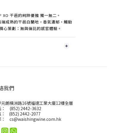
FF XO 干邑的純粹優雅 獨一無二。
是一款高端成熟的干邑白蘭地，香氣濃郁，觸動
，精心策劃：無與倫比的感官體驗。
絡我們
界元朗橫洲路16號福達工業大廈12樓全層
： (852) 2442-3632
： (852) 2442-2077
郵：
cs@waishingwine.com.hk