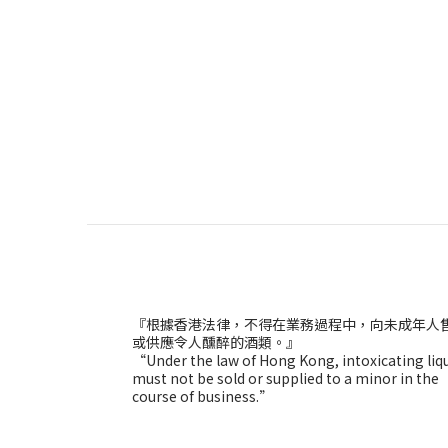
『根據香港法律，不得在業務過程中，向未成年人
或供應令人醺醉的酒類。』
“Under the law of Hong Kong, intoxicating liq
must not be sold or supplied to a minor in the
course of business.”