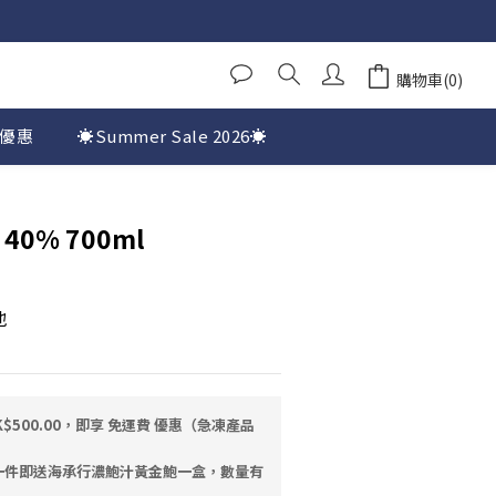
購物車(0)
優惠
☀️Summer Sale 2026☀️
 40% 700ml
地
$500.00，即享 免運費 優惠（急凍產品
一件即送海承行濃鮑汁黃金鮑一盒，數量有