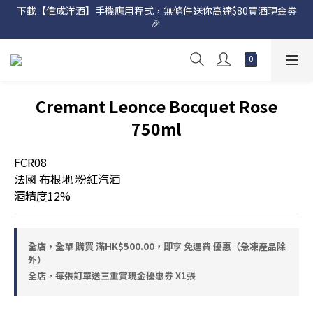
下載【偉成洋酒】手機應用程式，無條件送你高達$80買酒現金劵
網店購滿 $500 即享免費送貨服務📦
🎉 
網店購滿 $500 即享免費送貨服務📦
Cremant Leonce Bocquet Rose
750ml
FCR08
法國 布根地 粉紅汽酒
酒精度12%
全店，全單 購買 滿HK$500.00，即享 免運費 優惠（急凍產品除
外）
全店，每張訂單送三重賞現金優惠券 X1張