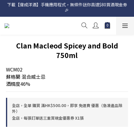
下載【偉成洋酒】手機應用程式，無條件送你高達$80買酒現金劵
網店購滿 $500 即享免費送貨服務📦
🎉 
網店購滿 $500 即享免費送貨服務📦
Clan Macleod Spicey and Bold
750ml
WCM02
蘇格蘭 混合威士忌
酒精度46%
全店，全單 購買 滿HK$500.00，即享 免運費 優惠（急凍產品除
外）
全店，每張訂單送三重賞現金優惠券 X1張