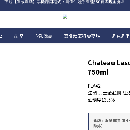
網店購滿 $500 即享免費送貨服務📦
網店購滿 $500 即享免費送貨服務📦
址
品牌
今期優惠
宴會婚宴特惠專區
多買多平
Chateau La
750ml
FLA42
法國 力士金莊園 紅
酒精度13.5%
全店，全單 購買 滿HK
除外）