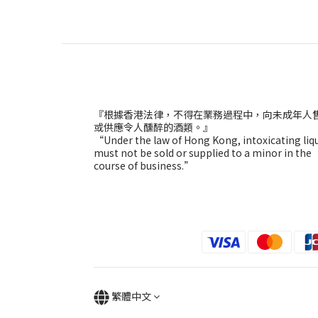
『根據香港法律，不得在業務過程中，向未成年人
或供應令人醺醉的酒類。』
“Under the law of Hong Kong, intoxicating liq
must not be sold or supplied to a minor in the
course of business.”
繁體中文