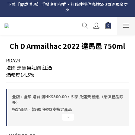
下載【偉成洋酒】手機應用程式，無條件送你高達$80買酒現金劵
網店購滿 $500 即享免費送貨服務📦
🎉 
網店購滿 $500 即享免費送貨服務📦
Ch D Armailhac 2022 達馬邑 750ml
RDA23
法國 達馬邑莊園 紅酒
酒精度14.5%
全店，全單 購買 滿HK$500.00，即享 免運費 優惠（急凍產品除
外）
指定商品，$999 任選2支指定產品