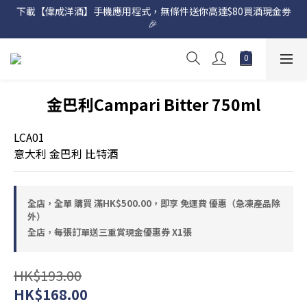
下載【偉成洋酒】手機應用程式，無條件送你高達$80買酒現金劵
網店購滿 $500 即享免費送貨服務📦
🎉 
網店購滿 $500 即享免費送貨服務📦
金巴利Campari Bitter 750ml
LCA01
意大利 金巴利 比特酒
全店，全單 購買 滿HK$500.00，即享 免運費 優惠（急凍產品除
外）
全店，每張訂單送三重賞現金優惠券 X1張
HK$193.00
HK$168.00