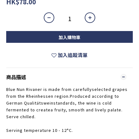
HK$78.00
加入購物車
加入追蹤清單
商品描述
Blue Nun Rivaner is made from carefullyselected grapes
from the Rheinhessen region.Produced according to
German Qualitätsweinstandards, the wine is cold
fermented to createa fruity, smooth and lively palate.
Serve chilled.
Serving temperature 10 - 12°C.