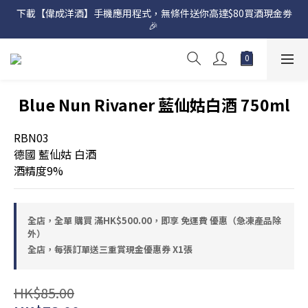
下載【偉成洋酒】手機應用程式，無條件送你高達$80買酒現金劵
網店購滿 $500 即享免費送貨服務📦
🎉 
網店購滿 $500 即享免費送貨服務📦
Blue Nun Rivaner 藍仙姑白酒 750ml
RBN03
德國 藍仙姑 白酒
酒精度9%
全店，全單 購買 滿HK$500.00，即享 免運費 優惠（急凍產品除
外）
全店，每張訂單送三重賞現金優惠券 X1張
HK$85.00