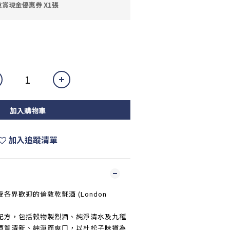
賞現金優惠券 X1張
加入購物車
加入追蹤清單
界歡迎的倫敦乾氈酒 (London
配方，包括穀物製烈酒、純淨清水及九種
酒質清新、純淨而爽口，以杜松子味道為