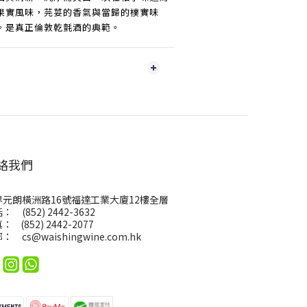
果實風味，芫荽的香氣與當歸的樸實味
。是真正倫敦乾氈酒的典範。
絡我們
界元朗橫洲路16號福達工業大廈12樓全層
： (852) 2442-3632
： (852) 2442-2077
郵：
cs@waishingwine.com.hk