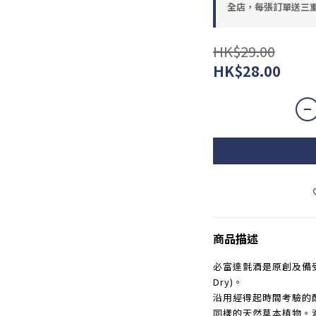
全店，每張訂單送三重
HK$29.00
HK$28.00
商品描述
必富達氈酒是原創及備受各
Dry)。
沿用經得起時間考驗的
同樣的天然草本植物。