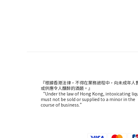
『根據香港法律，不得在業務過程中，向未成年人
或供應令人醺醉的酒類。』
“Under the law of Hong Kong, intoxicating liq
must not be sold or supplied to a minor in the
course of business.”