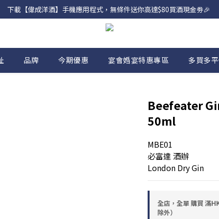
網店購滿 $500 即享免費送貨服務📦
下載【偉成洋酒】手機應用程式，無條件送你高達$80買酒現金劵🎉 
網店購滿 $500 即享免費送貨服務📦
址
品牌
今期優惠
宴會婚宴特惠專區
多買多平
Beefeater 
50ml
MBE01
必富達 酒辦
London Dry Gin
全店，全單 購買 滿HK
除外）