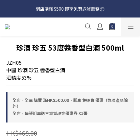
網店購滿 $500 即享免費送貨服務📦
網店購滿 $500 即享免費送貨服務📦
下載【偉成洋酒】手機應用程式，無條件送你高達$80買酒現金劵
🎉 
網店購滿 $500 即享免費送貨服務📦
珍酒 珍五 53度醬香型白酒 500ml
JZH05
中國 珍酒 珍五 醬香型白酒
酒精度53%
全店，全單 購買 滿HK$500.00，即享 免運費 優惠（急凍產品除
外）
全店，每張訂單送三重賞現金優惠券 X1張
HK$468.00