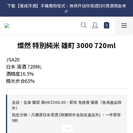
下載【偉成洋酒】手機應用程式，無條件送你高達$80買酒現金劵
網店購滿 $500 即享免費送貨服務📦
🎉 
網店購滿 $500 即享免費送貨服務📦
燦然 特別純米 雄町 3000 720ml
JSA20
日本 清酒 720ML
酒精度16.5%
精米步合65%
全店，全單 購買 滿HK$500.00，即享 免運費 優惠（急凍產品除
外）
指定分類，凡購買日本清酒 (除獺祭外及指定產品外) ，一件即享
9折