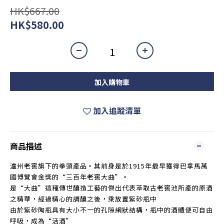
HK$667.00
HK$580.00
加入購物車
加入追蹤清單
商品描述
瀘州老窖旗下的拳頭產品。其前身是於
1915
年最早獲得巴拿馬萬
國博覽會金獎的“三百年老窖大曲”。
是“大曲”這種傳世釀造工藝的傑出代表萃取古老窖池所產的原酒
之精華，經過精心的調釀之後，乘放置紫砂瓶中
由於紫砂陶瓶具有大小不一的孔隙網狀結構，瓶中的酒體便可自由
呼吸，成為“活酒”