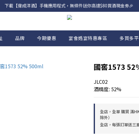
下載【偉成洋酒】手機應用程式，無條件送你高達$80買酒現金劵🎉 
網店購滿 $500 即享免費送貨服務📦
網店購滿 $500 即享免費送貨服務📦
址
品牌
今期優惠
宴會婚宴特惠專區
多買多平
國窖1573 52%
JLC02
酒精度: 52%
全店，全單 購買 滿HK
除外）
全店，每張訂單送三重