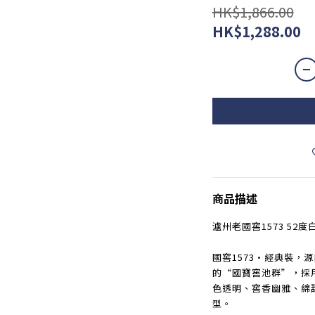
HK$1,866.00
HK$1,288.00
商品描述
瀘州老國窖1573 52度白
國窖1573·經典裝，
的“國寶窖池群”，採
色透明、窖香幽雅、綿
型。