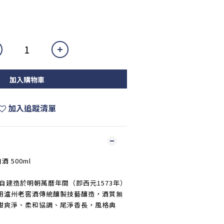
加入購物車
加入追蹤清單
酒 500ml
源自建造於明朝萬曆年間（即西元1573年）
用瀘州老窖酒傳統釀製技藝釀造，酒質無
甜爽淨、柔和協調、尾淨香長，風格典