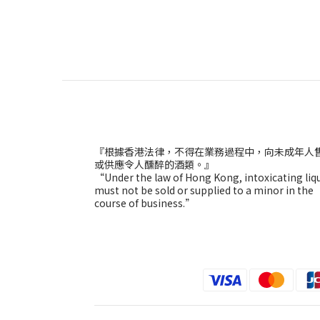
『根據香港法律，不得在業務過程中，向未成年人
或供應令人醺醉的酒類。』
“Under the law of Hong Kong, intoxicating liq
must not be sold or supplied to a minor in the
course of business.”