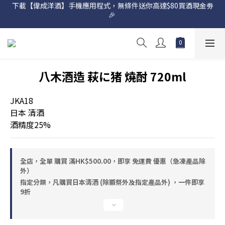
下載【偉成洋酒】手機應用程式，無條件送你高達$80買酒現金劵
網店購滿 $500 即享免費送貨服務📦
🎉 
網店購滿 $500 即享免費送貨服務📦
八木酒造 萩に猪 燒酎 720ml
JKA18
日本 清酒
酒精度25%
全店，全單 購買 滿HK$500.00，即享 免運費 優惠（急凍產品除
外）
指定分類，凡購買日本清酒 (除獺祭外及指定產品外) ，一件即享
9折