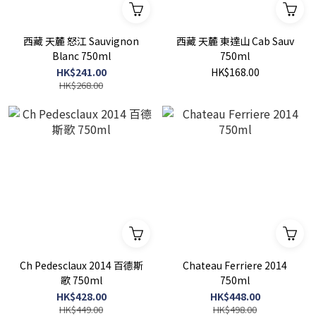
西藏 天麓 怒江 Sauvignon
西藏 天麓 東達山 Cab Sauv
Blanc 750ml
750ml
HK$241.00
HK$168.00
HK$268.00
Ch Pedesclaux 2014 百德斯
Chateau Ferriere 2014
歌 750ml
750ml
HK$428.00
HK$448.00
HK$449.00
HK$498.00