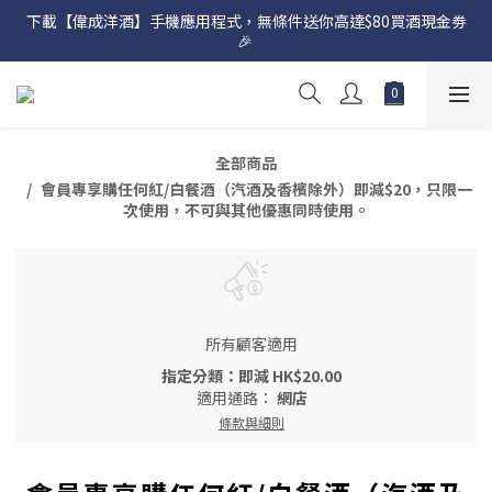
下載【偉成洋酒】手機應用程式，無條件送你高達$80買酒現金劵
網店購滿 $500 即享免費送貨服務📦
🎉 
網店購滿 $500 即享免費送貨服務📦
全部商品
會員專享購任何紅/白餐酒（汽酒及香檳除外）即減$20，只限一
次使用，不可與其他優惠同時使用。
所有顧客適用
指定分類：即減 HK$20.00
適用通路：
網店
條款與細則