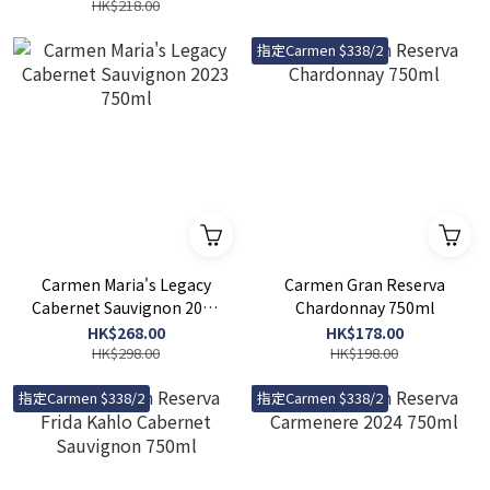
HK$218.00
指定Carmen $338/2
Carmen Maria's Legacy
Carmen Gran Reserva
Cabernet Sauvignon 2023
Chardonnay 750ml
750ml
HK$268.00
HK$178.00
HK$298.00
HK$198.00
指定Carmen $338/2
指定Carmen $338/2