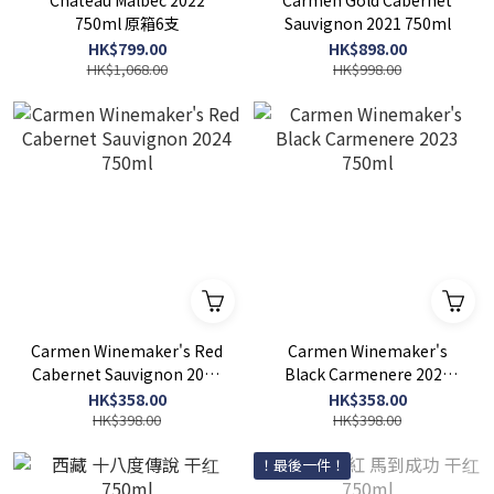
Chateau Malbec 2022
Carmen Gold Cabernet
750ml 原箱6支
Sauvignon 2021 750ml
HK$799.00
HK$898.00
HK$1,068.00
HK$998.00
Carmen Winemaker's Red
Carmen Winemaker's
Cabernet Sauvignon 2024
Black Carmenere 2023
750ml
750ml
HK$358.00
HK$358.00
HK$398.00
HK$398.00
！最後一件！