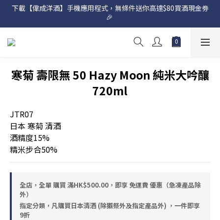
下載【偉成洋酒】手機應用程式，無條件送你高達$80買酒現金劵
網店購滿 $500 即享免費送貨服務📦
🎉 
網店購滿 $500 即享免費送貨服務📦
寒菊 壽限無 50 Hazy Moon 純米大吟釀
720ml
JTR07
日本 寒菊 清酒
酒精度15%
精米步合50%
全店，全單 購買 滿HK$500.00，即享 免運費 優惠（急凍產品除
外）
指定分類，凡購買日本清酒 (除獺祭外及指定產品外) ，一件即享
9折